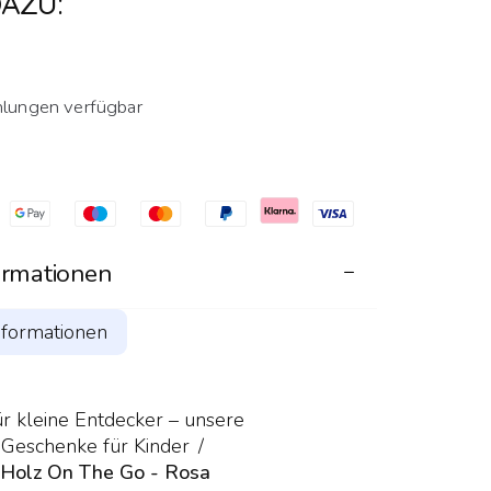
AZU:
lungen verfügbar
ormationen
mmerregen – der Regenmacher bringt
nformationen
Personalisie
 ins Kinderzimmer. 🌧️
:
die bunten Kugeln, die beim Drehen
r kleine Entdecker – unsere
e Röhre rieseln.
 Geschenke für Kinder
Holz On The Go - Rosa