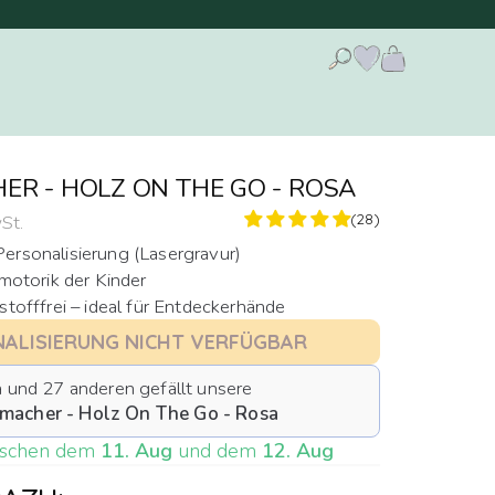
R - HOLZ ON THE GO - ROSA
(28)
St.
ersonalisierung (Lasergravur)
nmotorik der Kinder
stofffrei – ideal für Entdeckerhände
a
und
27
anderen gefällt unsere
macher - Holz On The Go - Rosa
wischen dem
11. Aug
und dem
12. Aug