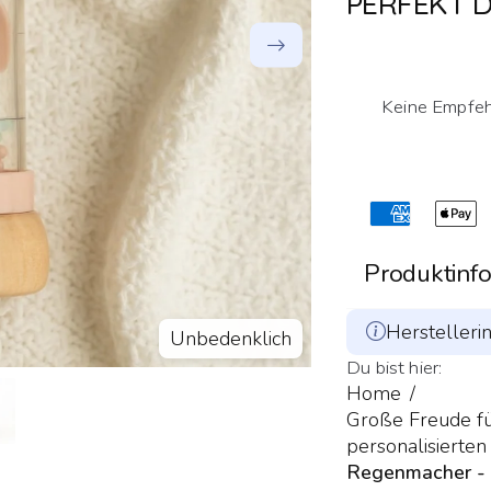
PERFEKT D
Keine Empfeh
Produktinf
Sanft wie So
Herstelleri
Unbedenklich
Klang und Ruhe
Du bist hier:
Home
Das Highlight
Große Freude fü
sacht durch di
personalisierten
Regenmacher - 