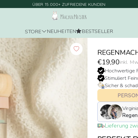
ÜBER 15.000+ ZUFRIEDENE KUNDEN
NEUHEITEN
BESTSELLER
STORE
REGENMACHE
€19,90
inkl. Mw
Hochwertige P
Stimuliert Fei
Sicher & schad
Virgini
Regen
Lieferung z