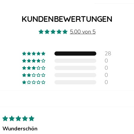
Ob zum Einsch
Bewegung lade
KUNDENBEWERTUNGEN
Auf einen Blic
5.00 von 5
Material:
Farbe:
Ro
Geeignet
28
Förderun
0
Personali
0
Wunschsc
0
0
Ein liebevolle
Wunderschön