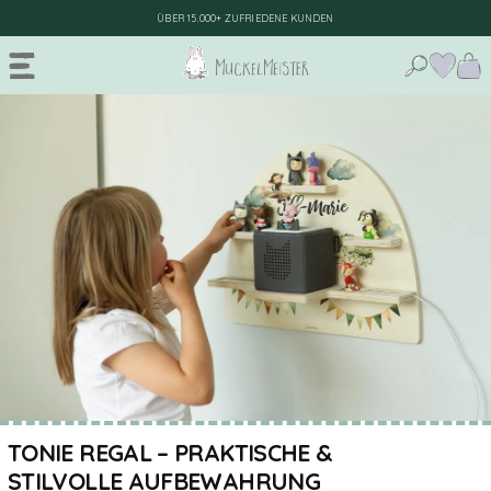
ÜBER 15.000+ ZUFRIEDENE KUNDEN
STORE
GEBURT & BABY
Geschenke zur Geburt
TAUFE
Geburt Junge
SCHULE & KITA
Geburt Mädchen
SPIELZEUG
Erinnerungsboxen
KINDERZIMMER
Krabbelschuhe & Babyschuhe
ANLÄSSE
NEUHEITEN
BESTSELLER
Strampler & Lätzchen
TONIE REGAL – PRAKTISCHE &
STILVOLLE AUFBEWAHRUNG