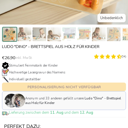
Unbedenklich
LUDO "DINO" - BRETTSPIEL AUS HOLZ FÜR KINDER
€26,90
(34)
inkl. MwSt.
Stimuliert Feinmotorik der Kinder
Hochwertige Lasergravur des Namens
Individuell gestaltbar
Anonym
und
33
anderen gefällt unsere
Ludo "Dino" - Brettspiel
aus Holz für Kinder
Lieferung zwischen dem
11. Aug
und dem
12. Aug
PERFEKT DAZU: