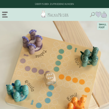
ÜBER 15.000+ ZUFRIEDENE KUNDEN
SMALL
FOOT
STORE
GEBURT & BABY
Geschenke zur Geburt
TAUFE
Geburt Junge
SCHULE & KITA
Geburt Mädchen
SPIELZEUG
Erinnerungsboxen
KINDERZIMMER
Krabbelschuhe & Babyschuhe
ANLÄSSE
NEUHEITEN
BESTSELLER
Strampler & Lätzchen